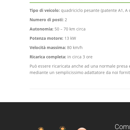
Tipo di veicolo:
quadriciclo pesante (patente A1, A 
Numero di posti:
2
Autonomia:
50 – 70 km circa
Potenza motore:
13 kW
Velocità massima:
80 km/h
Ricarica completa:
in circa 3 ore
Può essere ricaricata anche ad una normale presa el
mediante un semplicissimo adattatore da noi fornit
Comm