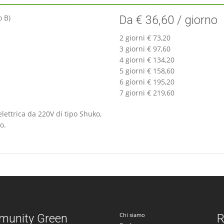
o B)
Da € 36,60 / giorno
2 giorni € 73,20
3 giorni € 97,60
4 giorni € 134,20
5 giorni € 158,60
6 giorni € 195,20
7 giorni € 219,60
ettrica da 220V di tipo Shuko,
o.
Chi siamo
unity Green
R