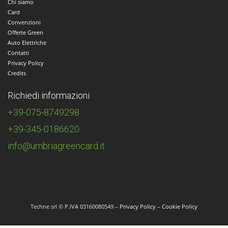
Chi siamo
Card
Convenzioni
Offerte Green
Auto Elettriche
Contatti
Privacy Policy
Credits
Richiedi informazioni
+39-075-8749298
+39-345-0186620
info@umbriagreencard.it
Techne srl © P.IVA 03160080549 –
Privacy Policy
–
Cookie Policy