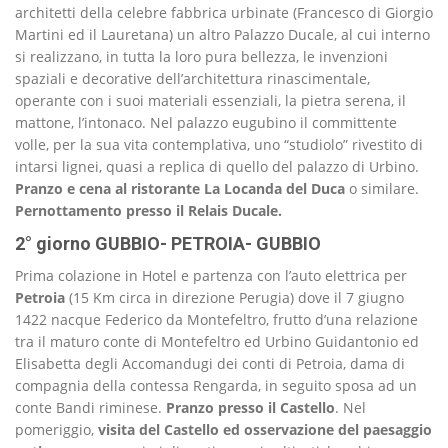
architetti della celebre fabbrica urbinate (Francesco di Giorgio
Martini ed il Lauretana) un altro Palazzo Ducale, al cui interno
si realizzano, in tutta la loro pura bellezza, le invenzioni
spaziali e decorative dell’architettura rinascimentale,
operante con i suoi materiali essenziali, la pietra serena, il
mattone, l’intonaco. Nel palazzo eugubino il committente
volle, per la sua vita contemplativa, uno “studiolo” rivestito di
intarsi lignei, quasi a replica di quello del palazzo di Urbino.
Pranzo e cena al ristorante La Locanda del Duca
o similare.
Pernottamento presso il Relais Ducale.
2° giorno GUBBIO- PETROIA- GUBBIO
Prima colazione in Hotel e partenza con l’auto elettrica per
Petroia
(15 Km circa in direzione Perugia) dove il 7 giugno
1422 nacque Federico da Montefeltro, frutto d’una relazione
tra il maturo conte di Montefeltro ed Urbino Guidantonio ed
Elisabetta degli Accomandugi dei conti di Petroia, dama di
compagnia della contessa Rengarda, in seguito sposa ad un
conte Bandi riminese.
Pranzo presso il Castello
. Nel
pomeriggio,
visita del Castello ed osservazione del paesaggio