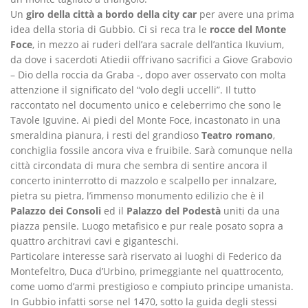
Un
giro della città a bordo della city car
per avere una prima
idea della storia di Gubbio. Ci si reca tra le
rocce del Monte
Foce
, in mezzo ai ruderi dell’ara sacrale dell’antica Ikuvium,
da dove i sacerdoti Atiedii offrivano sacrifici a Giove Grabovio
– Dio della roccia da Graba -, dopo aver osservato con molta
attenzione il significato del “volo degli uccelli”. Il tutto
raccontato nel documento unico e celeberrimo che sono le
Tavole Iguvine. Ai piedi del Monte Foce, incastonato in una
smeraldina pianura, i resti del grandioso
Teatro romano
,
conchiglia fossile ancora viva e fruibile. Sarà comunque nella
città circondata di mura che sembra di sentire ancora il
concerto ininterrotto di mazzolo e scalpello per innalzare,
pietra su pietra, l’immenso monumento edilizio che è il
Palazzo dei Consoli
ed il
Palazzo del Podestà
uniti da una
piazza pensile. Luogo metafisico e pur reale posato sopra a
quattro architravi cavi e giganteschi.
Particolare interesse sarà riservato ai luoghi di Federico da
Montefeltro, Duca d’Urbino, primeggiante nel quattrocento,
come uomo d’armi prestigioso e compiuto principe umanista.
In Gubbio infatti sorse nel 1470, sotto la guida degli stessi